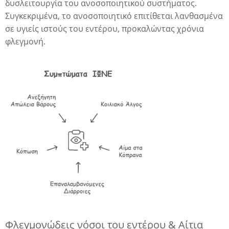
δυσλειτουργία του ανοσοποιητικού συστήματος.
Συγκεκριμένα, το ανοσοποιητικό επιτίθεται λανθασμένα
σε υγιείς ιστούς του εντέρου, προκαλώντας χρόνια
δα
φλεγμονή.
Φλεγμονώδεις νόσοι του εντέρου & Αίτια