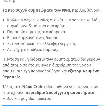
ύφεση.
Τα
πιο συχνά συμπτώματα
των ΙΦΝΕ περιλαμβάνουν:
Κοιλιακό άλγος, κυρίως στο κάτω μέρος της κοιλιάς,
συχνά συνοδευόμενο από κράμπες.
Παρουσία αίματος στα κόπρανα.
Επαναλαμβανόμενες διάρροιες.
Έντονη κόπωση και έλλειψη ενέργειας.
Ανεξήγητη απώλεια βάρους.
Η ένταση και η διάρκεια των συμπτωμάτων διαφέρουν
από άτομο σε άτομο, ενώ η διαχείριση της νόσου
α
απαιτεί συνεχή παρακολούθηση και
εξατομικευμένη
θεραπεία
.
Τέλος, στη
Νόσο
Crohn
είναι πιθανό να εμφανιστούν
ταυτόχρονα
περιεδρικά συρίγγια
ή
αποστήματα
,
καθώς και
ραγάδα πρωκτού
.