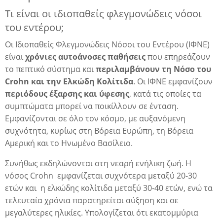
Tι είναι οι ιδιοπαθείς φλεγμονώδεις νόσοι
λη
του εντέρου;
Οι Ιδιοπαθείς Φλεγμονώδεις Νόσοι του Εντέρου (ΙΦΝΕ)
είναι
χρόνιες αυτοάνοσες παθήσεις
που επηρεάζουν
λης
το πεπτικό σύστημα και
περιλαμβάνουν τη Νόσο του
Crohn και την Ελκώδη Κολίτιδα
. Οι ΙΦΝΕ εμφανίζουν
περιόδους έξαρσης και ύφεσης
, κατά τις οποίες τα
συμπτώματα μπορεί να ποικίλλουν σε ένταση.
Εμφανίζονται σε όλο τον κόσμο, με αυξανόμενη
συχνότητα, κυρίως στη Βόρεια Ευρώπη, τη Βόρεια
Αμερική και το Ηνωμένο Βασίλειο.
Συνήθως εκδηλώνονται στη νεαρή ενήλικη ζωή. H
νόσος Crohn εμφανίζεται συχνότερα μεταξύ 20-30
ετών και η ελκώδης κολίτιδα μεταξύ 30-40 ετών, ενώ τα
τελευταία χρόνια παρατηρείται αύξηση και σε
μεγαλύτερες ηλικίες. Υπολογίζεται ότι εκατομμύρια