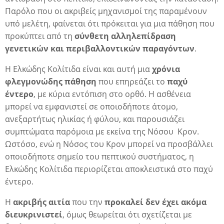
Παρόλο που οι ακριβείς μηχανισμοί της παραμένουν
υπό μελέτη, φαίνεται ότι πρόκειται για μια πάθηση που
προκύπτει από τη
σύνθετη αλληλεπίδραση
γενετικών και περιβαλλοντικών παραγόντων
.
Η
Ελκώδης Κολίτιδα
είναι και αυτή μια
χρόνια
φλεγμονώδης πάθηση
που επηρεάζει το
παχύ
έντερο
, με κύρια εντόπιση στο ορθό. Η ασθένεια
μπορεί να εμφανιστεί σε οποιοδήποτε άτομο,
ανεξαρτήτως ηλικίας ή φύλου, και παρουσιάζει
συμπτώματα παρόμοια με εκείνα της Νόσου Κρον.
Ωστόσο, ενώ η Νόσος του Κρον μπορεί να προσβάλλει
οποιοδήποτε σημείο του πεπτικού συστήματος, η
Ελκώδης Κολίτιδα περιορίζεται αποκλειστικά στο παχύ
η
έντερο.
Η
ακριβής αιτία
που την
προκαλεί δεν έχει ακόμα
διευκρινιστεί
, όμως θεωρείται ότι σχετίζεται με