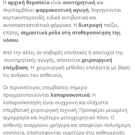
Η
αρχική θεραπεία
είναι
συντηρητική
και
περιλαμβάνει
φαρμακευτική αγωγή
. Χορηγούνται
κορτικοστεροειδή, ειδικά αντιβιοτικά και
ανοσοκατασταλτικά φάρμακα. Η
διατροφή
παίζει,
επίσης,
σημαντικό ρόλο στη σταθεροποίηση της
νόσου
.
ση
Από την άλλη, σε σοβαρές επιπλοκές ή αποτυχία της
συντηρητικής αγωγής, απαιτείται
χειρουργική
επέμβαση
. Η χειρουργική μέθοδος επιλέγεται με βάση
τις ανάγκες του ασθενούς.
Οι περισσότερες επεμβάσεις σήμερα
πραγματοποιούνται
λαπαροσκοπικά
. Η
λαπαροσκόπηση είναι σύγχρονη και ελάχιστα
ή
επεμβατική χειρουργική τεχνική. Προσφέρει μειωμένη
αιμορραγία και λιγότερο μετεγχειρητικό πόνο. Ο
ασθενής αναρρώνει γρήγορα και αποφεύγει πολυήμερη
νοσηλεία, επιστρέφοντας νωρίτερα στις καθημερινές