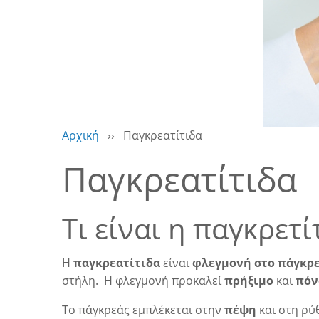
Αρχική
››
Παγκρεατίτιδα
Παγκρεατίτιδα
Τι είναι η παγκρετί
Η
παγκρεατίτιδα
είναι
φλεγμονή στο πάγκρ
στήλη. Η φλεγμονή προκαλεί
πρήξιμο
και
πόν
Το πάγκρεάς εμπλέκεται στην
πέψη
και στη ρύ