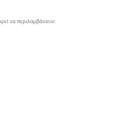
ρεί να περιλαμβάνουν: