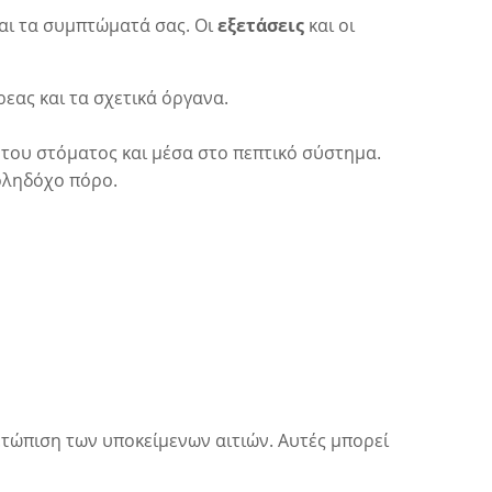
 και τα συμπτώματά σας. Οι
εξετάσεις
και οι
ρεας και τα σχετικά όργανα.
 του στόματος και μέσα στο πεπτικό σύστημα.
χοληδόχο πόρο.
ετώπιση των υποκείμενων αιτιών. Αυτές μπορεί