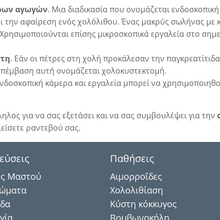
όρων αγωγών
. Μια διαδικασία που ονομάζεται ενδοσκοπι
και την αφαίρεση ενός χολόλιθου. Ένας μακρύς σωλήνας με 
ρησιμοποιούνται επίσης μικροσκοπικά εργαλεία στο σημεί
στη
. Εάν οι πέτρες στη χολή προκάλεσαν την παγκρεατίτιδ
 επέμβαση αυτή ονομάζεται χολοκυστεκτομή.
 ενδοσκοπική κάμερα και εργαλεία μπορεί να χρησιμοποιηθ
ληλος για να σας εξετάσει και να σας συμβουλέψει για την
λείσετε ραντεβού σας.
κεύσεις
Παθήσεις
ος Μαστού
Αιμορροΐδες
νώματα
Χολολιθίαση
ιδα
Κύστη κόκκυγος
γία
Βουβωνοκήλη