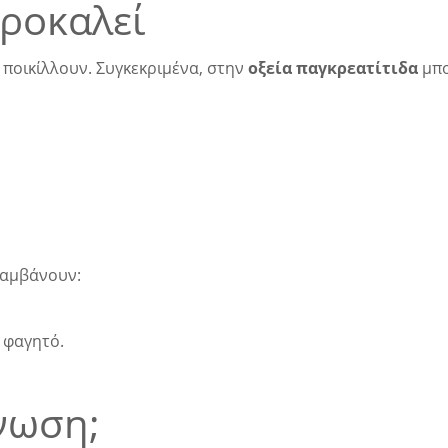
ροκαλεί
 ποικίλλουν. Συγκεκριμένα, στην
οξεία παγκρεατίτιδα
μπο
λαμβάνουν:
 φαγητό.
νωση;