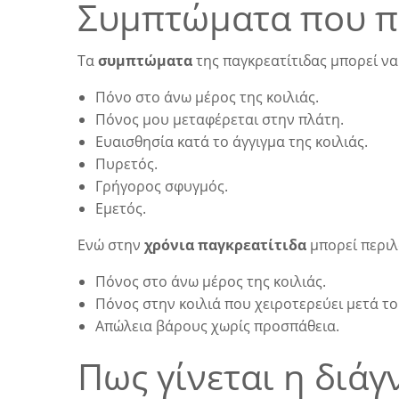
Συμπτώματα που π
Τα
συμπτώματα
της παγκρεατίτιδας μπορεί να
Πόνο στο άνω μέρος της κοιλιάς.
Πόνος μου μεταφέρεται στην πλάτη.
Ευαισθησία κατά το άγγιγμα της κοιλιάς.
Πυρετός.
Γρήγορος σφυγμός.
Εμετός.
Ενώ στην
χρόνια παγκρεατίτιδα
μπορεί περι
Πόνος στο άνω μέρος της κοιλιάς.
Πόνος στην κοιλιά που χειροτερεύει μετά το
Απώλεια βάρους χωρίς προσπάθεια.
Πως γίνεται η διάγ