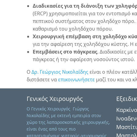
Διαδικασίες για τη διάνοιξη των χοληφ
(ERCP) χρησιμοποιείται για τον εντοπισμό 
πεπτικού συστήματος στον χοληδόχο πόρο. Χ
καθαρισμό του χοληδόχου πόρου.
Χειρουργική επέμβαση στη χοληδόχο κύ
για την αφαίρεση της χοληδόχου κύστης. Η
Επεμβάσεις στο πάγκρεας
. Διαδικασίες με
πάγκρεας ή την αφαίρεση νοσούντος ιστού.
Ο
Δρ. Γεώργιος Νικολαΐδης
είναι ο πλέον κατάλ
διστάσετε να
επικοινωνήσετε
μαζί του και να κ
Γενικός Χειρουργός
Εξειδι
O Γενικός Χειρουργός Γιώργος
Καρκίν
Νικολαΐδης με εκτενή εμπειρία στον
Ινοαδε
χώρο της λαπαροσκοπικής χειρουργικής,
Μαστίτ
είναι ένας από τους πιο
Μασταλ
καταρτισμένους γιατρούς-χειρουργούς