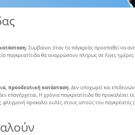
δας
κατάσταση
. Συμβαίνει όταν το πάγκρεάς προσπαθεί να α
εία παγκρεατίτιδα θα αναρρώσουν πλήρως σε λίγες ημέρες
ια, προοδευτική κατάσταση
. Δεν υποχωρεί και επιδεινώ
εν επανέρχεται. Η χρόνια παγκρεατίτιδα θα προκαλέσει τ
 φλεγμονή προκαλεί ουλές στους ιστούς του παγκρέατός (ί
καλούν