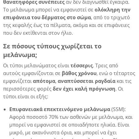
θανατηφόρες
συνέπειες
αν δεν διαγνωσθεί έγκαιρα.
Το μελάνωμα μπορεί να εμφανιστεί σε
ολόκληρη την
επιφάνεια του δέρματος στο σώμα
, από το τριχωτό
της κεφαλής έως τα πέλματα, ακόμα και σε επιφάνειες
που δεν εκτίθενται στον ήλιο.
Σε πόσους τύπους χωρίζεται το
μελάνωμα;
Οι τύποι μελανώματος είναι
τέσσερις
. Τρεις από
αυτούς εμφανίζονται σε
βάθος χρόνου
, ενώ ο τέταρτος
εμφανίζεται
απότομα
,
αναπτύσσεται ραγδαία
και τις
περισσότερες φορές
δεν
έχει
καλή πρόγνωση
. Οι
τύποι είναι οι εξής:
Επιφανειακά επεκτεινόμενο μελάνωμα
(SSM):
Αφορά ποσοστό 70% των ασθενών με μελάνωμα, και
μπορεί να εμφανιστεί σε οποιαδήποτε ηλικία. Είναι
μικρό, με ακανόνιστα όρια, και μπορεί να έχει