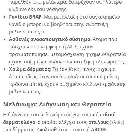
παρελθόν από μελάνωμα, διατρέχουν υψηλότερο
ια
κίνδυνο εκ νέου νόσησης.
Γονίδιο BRAF
: Μια μετάλλαξη στο συγκεκριμένο
γονίδιο μπορεί να βοηθήσει στην ανάπτυξη
μελανώματος p
Ασθενές ανοσοποιητικό σύστημα
: Άτομα που
πάσχουν από λέμφωμα ή AIDS, έχουν
πραγματοποιήσει μεταμόσχευση ή χημειοθεραπεία
έχουν αυξημένο κίνδυνο ανάπτυξης μελανώματος.
Χρώμα δέρματος
: Τα ξανθά και ανοιχτόχρωμα
άτομα, ιδίως όταν αυτό συνοδεύεται από μπλε ή
πράσινα μάτια, έχουν αυξημένο κίνδυνο εμφάνισης
μελανώματος.
Μελάνωμα: Διάγνωση και Θεραπεία
Η διάγνωση του μελανώματος γίνεται από
ειδικό
δερματολόγο
, ο οποίος ελέγχει τους
σπίλους
(ελιές)
του δέρματος. Ακολουθείται η τακτική
ABCDE
: