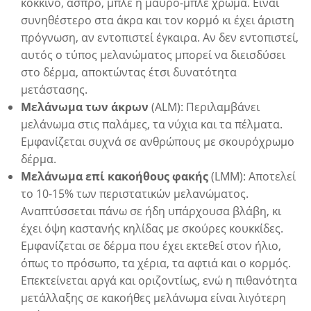
κόκκινο, άσπρο, μπλε ή μαύρο-μπλε χρώμα. Είναι
συνηθέστερο στα άκρα και τον κορμό κι έχει άριστη
πρόγνωση, αν εντοπιστεί έγκαιρα. Αν δεν εντοπιστεί,
αυτός ο τύπος μελανώματος μπορεί να διεισδύσει
στο δέρμα, αποκτώντας έτσι δυνατότητα
μετάστασης.
Μελάνωμα των άκρων
(ALM): Περιλαμβάνει
μελάνωμα στις παλάμες, τα νύχια και τα πέλματα.
Εμφανίζεται συχνά σε ανθρώπους με σκουρόχρωμο
δέρμα.
Μελάνωμα επί κακοήθους φακής
(LMM): Αποτελεί
το 10-15% των περιστατικών μελανώματος.
Αναπτύσσεται πάνω σε ήδη υπάρχουσα βλάβη, κι
έχει όψη καστανής κηλίδας με σκούρες κουκκίδες.
Εμφανίζεται σε δέρμα που έχει εκτεθεί στον ήλιο,
η
όπως το πρόσωπο, τα χέρια, τα αφτιά και ο κορμός.
Επεκτείνεται αργά και οριζοντίως, ενώ η πιθανότητα
μετάλλαξης σε κακοήθες μελάνωμα είναι λιγότερη