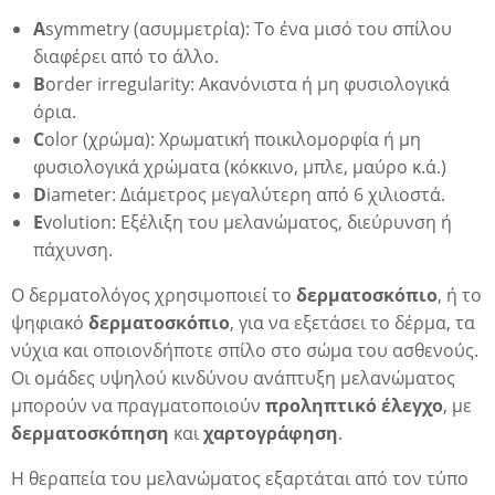
A
symmetry (ασυμμετρία): Το ένα μισό του σπίλου
διαφέρει από το άλλο.
B
order irregularity: Ακανόνιστα ή μη φυσιολογικά
όρια.
C
olor (χρώμα): Χρωματική ποικιλομορφία ή μη
φυσιολογικά χρώματα (κόκκινο, μπλε, μαύρο κ.ά.)
D
iameter: Διάμετρος μεγαλύτερη από 6 χιλιοστά.
E
volution: Εξέλιξη του μελανώματος, διεύρυνση ή
πάχυνση.
Ο δερματολόγος χρησιμοποιεί το
δερματοσκόπιο
, ή το
α
ψηφιακό
δερματοσκόπιο
, για να εξετάσει το δέρμα, τα
νύχια και οποιονδήποτε σπίλο στο σώμα του ασθενούς.
Οι ομάδες υψηλού κινδύνου ανάπτυξη μελανώματος
μπορούν να πραγματοποιούν
προληπτικό έλεγχο
, με
δερματοσκόπηση
και
χαρτογράφηση
.
Η θεραπεία του μελανώματος εξαρτάται από τον τύπο