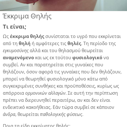
Έκκριμα Θηλής
λη
Τι είναι;
Ως
έκκριμα θηλής
συνίσταται το υγρό που εκκρίνεται
λης
από τη
θηλή
ή αμφότερες τις
θηλές
. Τη περίοδο της
εγκυμοσύνης
αλλά και του θηλασμού θεωρείται
αναμενόμενο
και ως εκ τούτου
φυσιολογικό
να
συμβεί. Αν και παρατηρείται στις γυναίκες που
θηλάζουν, όσον αφορά τις γυναίκες που δεν θηλάζουν,
μπορεί να θεωρηθεί φυσιολογικό μόνο κάτω από
συγκεκριμένες συνθήκες και προϋποθέσεις, κυρίως ως
απόρροια
ορμονικών αλλαγών
. Σε αυτή την περίπτωση
πρέπει να διερευνηθεί περαιτέρω, αν και δεν είναι
ενδεικτικό κακοήθειας. Εάν τώρα συμβεί σε κάποιον
άνδρα
, θεωρείται
παθολογικής φύσεως
.
Ποια τα είδη εκκρίματος θηλής;