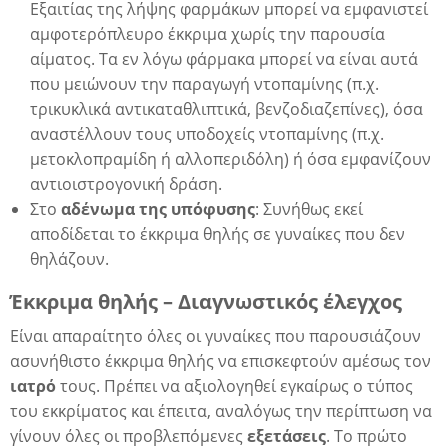
Εξαιτίας της λήψης φαρμάκων μπορεί να εμφανιστεί
αμφοτερόπλευρο έκκριμα χωρίς την παρουσία
αίματος. Τα εν λόγω φάρμακα μπορεί να είναι αυτά
δα
που μειώνουν την παραγωγή ντοπαμίνης (π.χ.
τρικυκλικά αντικαταθλιπτικά, βενζοδιαζεπίνες), όσα
αναστέλλουν τους υποδοχείς ντοπαμίνης (π.χ.
μετοκλοπραμίδη ή αλλοπεριδόλη) ή όσα εμφανίζουν
αντιοιστρογονική δράση.
Στο
αδένωμα της υπόφυσης
: Συνήθως εκεί
αποδίδεται το έκκριμα θηλής σε γυναίκες που δεν
θηλάζουν.
Έκκριμα θηλής – Διαγνωστικός έλεγχος
Είναι απαραίτητο όλες οι γυναίκες που παρουσιάζουν
ασυνήθιστο έκκριμα θηλής να επισκεφτούν αμέσως τον
ιατρό
τους. Πρέπει να αξιολογηθεί εγκαίρως ο τύπος
του εκκρίματος και έπειτα, αναλόγως την περίπτωση να
γίνουν όλες οι προβλεπόμενες
εξετάσεις
. Το πρώτο