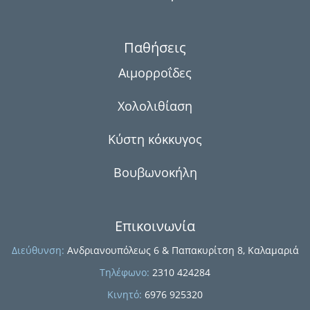
Παθήσεις
Αιμορροΐδες
ση
Χολολιθίαση
Κύστη κόκκυγος
Βουβωνοκήλη
Επικοινωνία
ή
Διεύθυνση:
Ανδριανουπόλεως 6 & Παπακυρίτση 8, Καλαμαριά
Τηλέφωνο:
2310 424284
Κινητό:
6976 925320