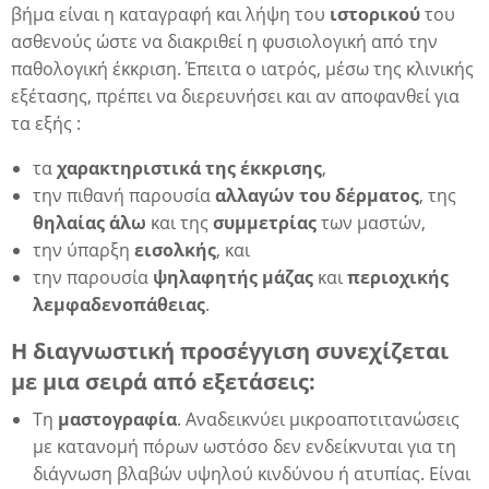
βήμα είναι η καταγραφή και λήψη του
ιστορικού
του
ασθενούς ώστε να διακριθεί η φυσιολογική από την
παθολογική έκκριση. Έπειτα ο ιατρός, μέσω της κλινικής
εξέτασης, πρέπει να διερευνήσει και αν αποφανθεί για
τα εξής :
τα
χαρακτηριστικά της έκκρισης
,
την πιθανή παρουσία
αλλαγών του δέρματος
, της
θηλαίας άλω
και της
συμμετρίας
των μαστών,
την ύπαρξη
εισολκής
, και
την παρουσία
ψηλαφητής
μάζας
και
περιοχικής
λεμφαδενοπάθειας
.
Η διαγνωστική προσέγγιση συνεχίζεται
με μια σειρά από εξετάσεις:
Τη
μαστογραφία
. Αναδεικνύει μικροαποτιτανώσεις
με κατανομή πόρων ωστόσο δεν ενδείκνυται για τη
διάγνωση βλαβών υψηλού κινδύνου ή ατυπίας. Είναι