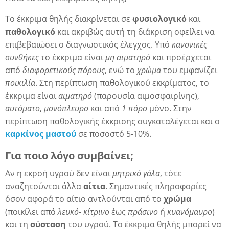
Το έκκριμα θηλής διακρίνεται σε
φυσιολογικό
και
παθολογικό
και ακριβώς αυτή τη διάκριση οφείλει να
επιβεβαιώσει ο διαγνωστικός έλεγχος. Υπό
κανονικές
συνθήκες
το έκκριμα είναι
μη αιματηρό
και προέρχεται
από
διαφορετικούς πόρους
, ενώ το
χρώμα
του εμφανίζει
ποικιλία
. Στη περίπτωση παθολογικού εκκρίματος, το
έκκριμα είναι
αιματηρό
(παρουσία αιμοσφαιρίνης),
αυτόματο
,
μονόπλευρο
και από
1 πόρο
μόνο. Στην
περίπτωση παθολογικής έκκρισης συγκαταλέγεται και ο
καρκίνος μαστού
σε ποσοστό 5-10%.
Για ποιο λόγο συμβαίνει;
Αν η εκροή υγρού δεν είναι
μητρικό γάλα
, τότε
αναζητούνται άλλα
αίτια
. Σημαντικές πληροφορίες
όσον αφορά το αίτιο αντλούνται από το
χρώμα
(ποικίλει από
λευκό- κίτρινο
έως
πράσινο
ή
κυανόμαυρο
)
και τη
σύσταση
του υγρού. Το έκκριμα θηλής μπορεί να