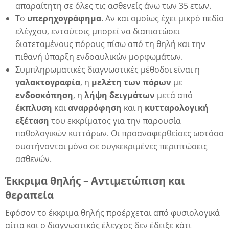
απαραίτητη σε όλες τις ασθενείς άνω των 35 ετων.
ια
Το
υπερηχογράφημα
. Αν και ομοίως έχει μικρό πεδίο
ελέγχου, εντούτοις μπορεί να διαπιστώσει
διατεταμένους πόρους πίσω από τη θηλή και την
πιθανή ύπαρξη ενδοαυλικών μορφωμάτων.
Συμπληρωματικές διαγνωστικές μέθοδοι είναι η
γαλακτογραφία
, η
μελέτη
των
πόρων
με
ενδοσκόπηση
, η
λήψη
δειγμάτων
μετά από
έκπλυση
και
αναρρόφηση
και η
κυτταρολογική
εξέταση
του εκκρίματος για την παρουσία
παθολογικών κυττάρων. Οι προαναφερθείσες ωστόσο
συστήνονται μόνο σε συγκεκριμένες περιπτώσεις
ασθενών.
Έκκριμα θηλής – Αντιμετώπιση και
θεραπεία
Εφόσον το έκκριμα θηλής προέρχεται από φυσιολογικά
αίτια και ο διαγνωστικός έλεγχος δεν έδειξε κάτι