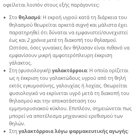
οφείλεται λοιπόν στους εξής παράγοντες:
Στο
θηλασμό
: Η εκροή υγρού κατά τη διάρκεια του
θηλασμού θεωρείται αρκετά
συχνή
και μάλιστα έχει
παρατηρηθεί ότι δύναται να εμφανιστεί/συνεχιστεί
έως και
2 χρόνια μετά
τη διακοπή του
θηλασμού
.
Ωστόσο, όσες γυναίκες δεν θήλασαν είναι πιθανό να
εμφανίσουν μικρή αμφοτερόπλευρη έκκριση
γάλακτος.
Στη (φυσιολογική)
γαλακτόρροια
: Η οποία ορίζεται
ως η έκκριση του γαλακτώδους υγρού από τη θηλή
εκτός εγκυμοσύνης, γαλουχίας ή λοχίας. Θεωρείται
φυσιολογικό να εκρίνεται υγρό μετά τη διακοπή του
θηλασμού και την αποκατάσταση του
η
εμμηνορυσιακού κύκλου. Επιπλέον, σημειώνεται πως
μπορεί να αποτέλεσμα μηχανικού ερεθισμού των
θηλών.
Στη
γαλακτόρροια λόγω φαρμακευτικής αγωγής
: