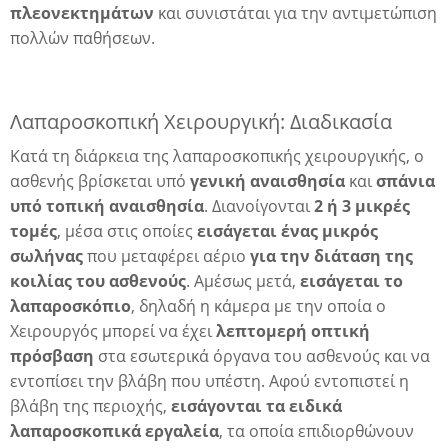
πλεονεκτημάτων
και συνιστάται για την αντιμετώπιση
πολλών παθήσεων.
Λαπαροσκοπική Χειρουργική: Διαδικασία
Κατά τη διάρκεια της λαπαροσκοπικής χειρουργικής, ο
ασθενής βρίσκεται υπό
γενική αναισθησία
και
σπάνια
υπό τοπική αναισθησία
. Διανοίγονται
2 ή 3 μικρές
τομές
, μέσα στις οποίες
εισάγεται ένας μικρός
σωλήνας
που μεταφέρει αέριο
για την διάταση της
κοιλίας του ασθενούς
. Αμέσως μετά,
εισάγεται το
λαπαροσκόπιο
, δηλαδή η κάμερα με την οποία ο
Χειρουργός μπορεί να έχει
λεπτομερή οπτική
πρόσβαση
στα εσωτερικά όργανα του ασθενούς και να
εντοπίσει την βλάβη που υπέστη. Αφού εντοπιστεί η
βλάβη της περιοχής,
εισάγονται τα ειδικά
λαπαροσκοπικά εργαλεία
, τα οποία επιδιορθώνουν