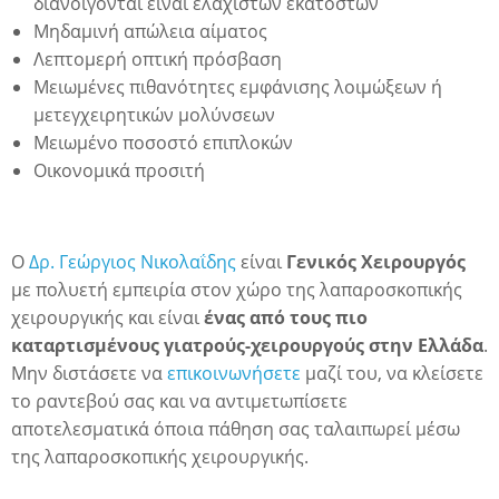
διανοίγονται είναι ελάχιστων εκατοστών
ια
Μηδαμινή απώλεια αίματος
Λεπτομερή οπτική πρόσβαση
Μειωμένες πιθανότητες εμφάνισης λοιμώξεων ή
μετεγχειρητικών μολύνσεων
Μειωμένο ποσοστό επιπλοκών
Οικονομικά προσιτή
Ο
Δρ. Γεώργιος Νικολαΐδης
είναι
Γενικός Χειρουργός
με πολυετή εμπειρία στον χώρο της λαπαροσκοπικής
χειρουργικής και είναι
ένας από τους πιο
καταρτισμένους γιατρούς-χειρουργούς στην Ελλάδα
.
Μην διστάσετε να
επικοινωνήσετε
μαζί του, να κλείσετε
το ραντεβού σας και να αντιμετωπίσετε
αποτελεσματικά όποια πάθηση σας ταλαιπωρεί μέσω
της λαπαροσκοπικής χειρουργικής.