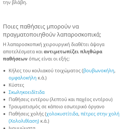
την βλάβη.
Ποιες παθήσεις μπορούν να
πραγματοποιηθούν λαπαροσκοπικά;
Η λαπαροσκοπική χειρουργική διαθέτει άψογα
αποτελέσματα και
αντιμετωπίζει πληθώρα
παθήσεων
όπως είναι οι εξής:
Κήλες του κοιλιακού τοιχώματος (
βουβωνοκήλη
,
ομφαλοκήλη
κ.ά.)
Κύστες
Σκωληκοειδίτιδα
Παθήσεις εντέρου (λεπτού και παχέος εντέρου)
η
Τραυματισμός σε κάποιο εσωτερικό όργανο
Παθήσεις χολής (
χολοκυστίτιδα
,
πέτρες στην χολή
(Χολολιθίαση)
κ.ά.)
Ινομυώματα