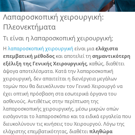
Λαπαροσκοπική χειρουργική:
λη
Πλεονεκτήματα
Τι είναι η λαπαροσκοπική χειρουργική;
λης
Η
λαπαροσκοπική χειρουργική
είναι μια
ελάχιστα
επεμβατική μέθοδος
και αποτελεί τη
σημαντικότερη
εξέλιξη της Γενικής Χειρουργικής
, καθώς, διαθέτει
άψογα αποτελέσματα. Κατά την λαπαροσκοπική
χειρουργική, δεν απαιτείται η διενέργεια μεγάλων
τομών που θα διευκόλυναν τον Γενικό Χειρουργό να
έχει οπτική πρόσβαση στα εσωτερικά όργανα του
ασθενούς. Αντιθέτως στην περίπτωση της
λαπαροσκοπικής χειρουργικής, μέσω μικρών οπών
εισάγονται το λαπαροσκόπιο και τα ειδικά εργαλεία που
διευκολύνουν τις κινήσεις του Χειρουργού. Λόγω της
ελάχιστης επεμβατικότητας, διαθέτει
πληθώρα