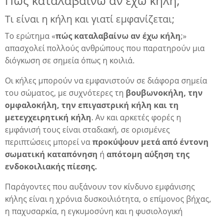
Πώς καταλαβαίνω αν έχω κήλη;
Τι είναι η κήλη και γιατί εμφανίζεται;
λη
Το ερώτημα «
πώς καταλαβαίνω αν έχω κήλη
;»
απασχολεί πολλούς ανθρώπους που παρατηρούν μια
διόγκωση σε σημεία όπως η κοιλιά.
λης
Οι κήλες μπορούν να εμφανιστούν σε διάφορα σημεία
του σώματος, με συχνότερες τη
βουβωνοκήλη, την
ομφαλοκήλη, την επιγαστρική κήλη και τη
μετεγχειρητική κήλη
. Αν και αρκετές φορές η
εμφάνισή τους είναι σταδιακή, σε ορισμένες
περιπτώσεις μπορεί να
προκύψουν μετά από έντονη
σωματική καταπόνηση
ή
απότομη αύξηση της
ενδοκοιλιακής πίεσης.
Παράγοντες που αυξάνουν τον κίνδυνο εμφάνισης
κήλης είναι η χρόνια δυσκοιλιότητα, ο επίμονος βήχας,
η παχυσαρκία, η εγκυμοσύνη και η φυσιολογική