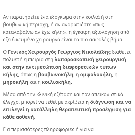
Αν παρατηρείτε ένα εξόγκωμα στην κοιλιά ή στη
βουβωνική περιοχή, ή αν αναρωτιέστε «πώς
καταλαβαίνω αν έχω κήλη;», η έγκαιρη αξιολόγηση από
εξειδικευμένο χειρουργό είναι το πιο ασφαλές βήμα.
ση
Ο
Γενικός Χειρουργός
Γεώργιος Νικολαΐδης
διαθέτει
πολυετή εμπειρία στη
λαπαροσκοπική χειρουργική
και στην αντιμετώπιση διαφορετικών τύπων
κήλης
, όπως η
βουβωνοκήλη
, η
ομφαλοκήλη
, η
μηροκήλη
και η
κοιλιοκήλη
.
Μέσα από την κλινική εξέταση και τον απεικονιστικό
έλεγχο, μπορεί να τεθεί με ακρίβεια
η διάγνωση και να
ή
επιλεγεί η κατάλληλη θεραπευτική προσέγγιση για
κάθε ασθενή.
Για περισσότερες πληροφορίες ή για να