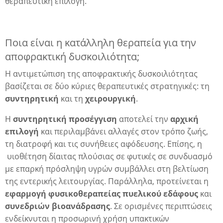
θεραπευτική επιλογή.
Ποια είναι η κατάλληλη θεραπεία για την
αποφρακτική δυσκοιλιότητα;
Η αντιμετώπιση της αποφρακτικής δυσκοιλιότητας
βασίζεται σε δύο κύριες θεραπευτικές στρατηγικές: τη
συντηρητική
και τη
χειρουργική
.
Η
συντηρητική προσέγγιση
αποτελεί την
αρχική
επιλογή
και περιλαμβάνει αλλαγές στον τρόπο ζωής,
α
τη διατροφή και τις συνήθειες αφόδευσης. Επίσης, η
υιοθέτηση δίαιτας πλούσιας σε φυτικές σε συνδυασμό
με επαρκή πρόσληψη υγρών συμβάλλει στη βελτίωση
της εντερικής λειτουργίας. Παράλληλα, προτείνεται η
εφαρμογή φυσικοθεραπείας πυελικού εδάφους
και
συνεδριών βιοανάδρασης
. Σε ορισμένες περιπτώσεις
ενδείκνυται η προσωρινή χρήση υπακτικών