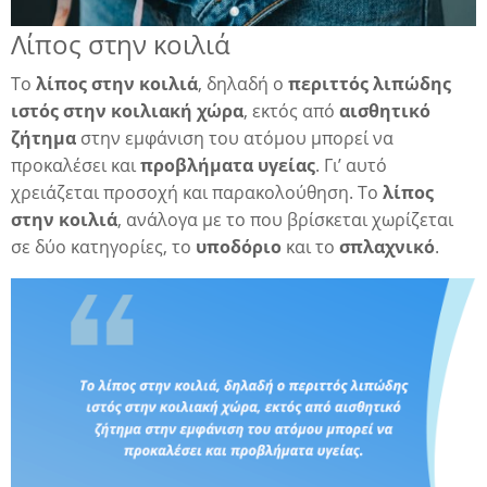
Λίπος στην κοιλιά
λη
Το
λίπος στην κοιλιά
, δηλαδή ο
περιττός λιπώδης
ιστός στην κοιλιακή χώρα
, εκτός από
αισθητικό
ζήτημα
στην εμφάνιση του ατόμου μπορεί να
λης
προκαλέσει και
προβλήματα υγείας
. Γι’ αυτό
χρειάζεται προσοχή και παρακολούθηση. Το
λίπος
στην κοιλιά
, ανάλογα με το που βρίσκεται χωρίζεται
σε δύο κατηγορίες, το
υποδόριο
και το
σπλαχνικό
.