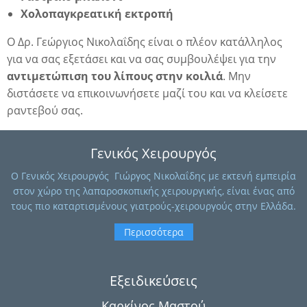
Χολοπαγκρεατική εκτροπή
Ο
Δρ. Γεώργιος Νικολαΐδης
είναι ο πλέον κατάλληλος
για να σας εξετάσει και να σας συμβουλέψει για την
αντιμετώπιση του λίπους στην κοιλιά
. Μην
διστάσετε να
επικοινωνήσετε
μαζί του και να κλείσετε
ραντεβού σας.
Γενικός Χειρουργός
O Γενικός Χειρουργός Γιώργος Νικολαΐδης με εκτενή εμπειρία
στον χώρο της λαπαροσκοπικής χειρουργικής, είναι ένας από
α
τους πιο καταρτισμένους γιατρούς-χειρουργούς στην Ελλάδα.
Περισσότερα
Εξειδικεύσεις
Καρκίνος Μαστού