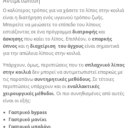
Αντιμετώπιση
ια
Ο καλύτερος τρόπος για να χάσετε το λίπος στην κοιλιά
είναι η διατήρηση ενός υγιεινού τρόπου ζωής.
Μπορείτε να μειώσετε το επίπεδο του λίπους
εστιάζοντας σε ένα πρόγραμμα
διατροφής
και
άσκησης
που καίει το λίπος. Επιπλέον, ο
επαρκής
ύπνος
και η
διαχείριση του άγχους
είναι σημαντικά
για την απώλεια λίπους στην κοιλιά.
Υπάρχουν, όμως, περιπτώσεις που το
σπλαχνικό λίπος
στην κοιλιά
δεν μπορεί να αντιμετωπιστεί επαρκώς με
τις παραπάνω
συντηρητικές μεθόδους
. Σε τέτοιες
περιπτώσεις υπάρχουν και οι
εναλλακτικές
χειρουργικές μέθοδοι
. Οι πιο συνηθισμένες από αυτές
είναι οι εξής:
Γαστρικό
bypass
Γαστρικό μανίκι
Γαστρικό μπαλόνι