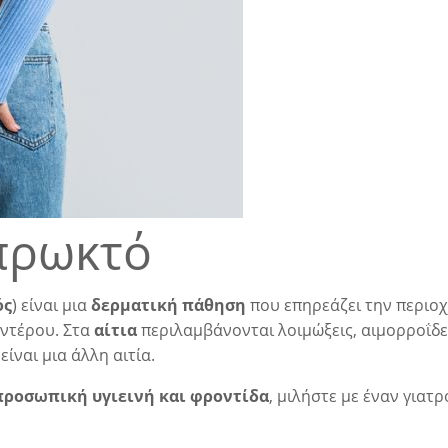
πρωκτό
ός
) είναι μια
δερματική πάθηση
που επηρεάζει την περιο
εντέρου. Στα
αίτια
περιλαμβάνονται λοιμώξεις,
αιμορροΐδε
ίναι μια άλλη αιτία.
προσωπική υγιεινή και φροντίδα
, μιλήστε με έναν γιατ