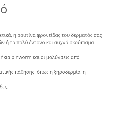
τό
ετικά, η ρουτίνα φροντίδας του δέρματός σας
ών ή το πολύ έντονο και συχνό σκούπισμα
λήκια pinworm και οι μολύνσεις από
ατικής πάθησης, όπως η ξηροδερμία, η
δες.