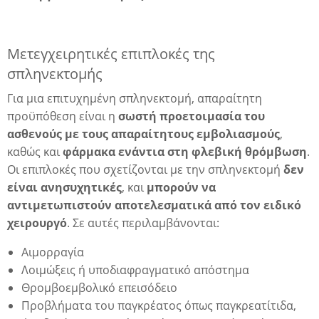
ια
Μετεγχειρητικές επιπλοκές της
σπληνεκτομής
Για μια επιτυχημένη σπληνεκτομή, απαραίτητη
προϋπόθεση είναι η
σωστή προετοιμασία του
ασθενούς με τους απαραίτητους εμβολιασμούς
,
καθώς και
φάρμακα ενάντια στη φλεβική θρόμβωση
.
Οι επιπλοκές που σχετίζονται με την σπληνεκτομή
δεν
είναι ανησυχητικές
, και
μπορούν να
αντιμετωπιστούν αποτελεσματικά από τον ειδικό
χειρουργό
. Σε αυτές περιλαμβάνονται:
Αιμορραγία
Λοιμώξεις ή υποδιαφραγματικό απόστημα
Θρομβοεμβολικό επεισόδειο
Προβλήματα του παγκρέατος όπως παγκρεατίτιδα,