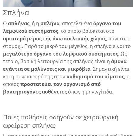
Σπλήνα
λη
Ο
σπλήνας
, ή η
σπλήνα
, αποτελεί ένα
όργανο του
λεμφικού συστήματος
, το οποίο βρίσκεται στο
αριστερό μέρος της άνω κοιλιακής χώρας
, πάνω στο
λης
στομάχι. Παρά το μικρό του μέγεθος, η σπλήνα είναι το
μεγαλύτερο όργανο του λεμφικού συστήματος
. Ως
τέτοιο, βασική λειτουργία της σπλήνας είναι η
άμυνα
ενάντια σε μολύνσεις και μικρόβια
. Σημαντική είναι
και η συνεισφορά της στον
καθαρισμό του αίματος
, ο
οποίος
προστατεύει τον οργανισμό από
βακτηριογόνες ασθένειες
όπως η μηνιγγίτιδα.
Ποιες παθήσεις οδηγούν σε χειρουργική
αφαίρεση σπλήνα;
Η αφαίρεση σπλήνα μπορεί να χαρακτηριστεί επέμβαση