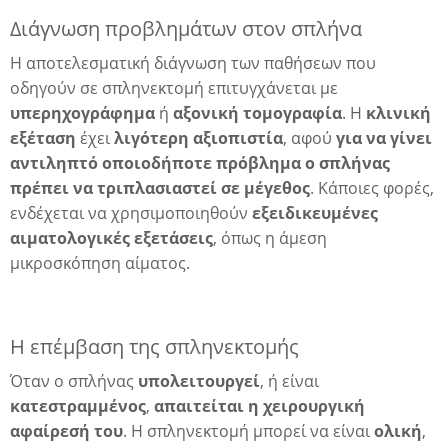
Διάγνωση προβλημάτων στον σπλήνα
Η αποτελεσματική διάγνωση των παθήσεων που
δα
οδηγούν σε σπληνεκτομή επιτυγχάνεται με
υπερηχογράφημα
ή
αξονική
τομογραφία
. Η
κλινική
εξέταση
έχει
λιγότερη αξιοπιστία
, αφού
για να γίνει
αντιληπτό οποιοδήποτε πρόβλημα ο σπλήνας
πρέπει να τριπλασιαστεί σε μέγεθος
. Κάποιες φορές,
ενδέχεται να χρησιμοποιηθούν
εξειδικευμένες
αιματολογικές εξετάσεις
, όπως η άμεση
μικροσκόπηση αίματος.
Η επέμβαση της σπληνεκτομής
Όταν ο σπλήνας
υπολειτουργεί
, ή είναι
κατεστραμμένος
,
απαιτείται η χειρουργική
αφαίρεσή του
. Η σπληνεκτομή μπορεί να είναι
ολική
,