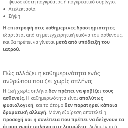
ψευδοκύστη παγκρέατος ή παγκρεατικό συρίγγιο.
Ατελεκτασία
Σήψη
Η
επιστροφή στις καθημερινές δραστηριότητες
εξαρτάται από τη μετεγχειρητική εικόνα του ασθενούς,
και θα πρέπει να γίνεται
μετά από υπόδειξη του
ιατρού
.
Πώς αλλάζει η καθημερινότητα ενός
ανθρώπου που ζει χωρίς σπλήνα;
α
Η ζωή χωρίς σπλήνα
δεν πρέπει να φοβίζει τους
ασθενείς
. Η καθημερινότητα είναι
απολύτως
φυσιολογική
, και το άτομο
δεν παρατηρεί κάποια
δραματική αλλαγή
. Μόνη εξαίρεση αποτελεί η
προσοχή και η συνέπεια που πρέπει να δείχνουν τα
άτομα χωρίς σπλήνα στις λοιμώξεις
. Δεδομένου ότι