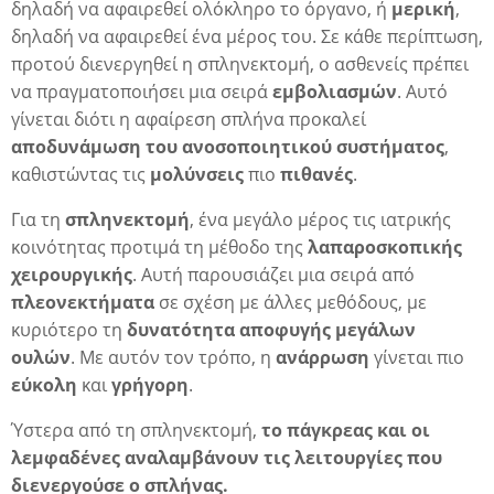
δηλαδή να αφαιρεθεί ολόκληρο το όργανο, ή
μερική
,
δηλαδή να αφαιρεθεί ένα μέρος του. Σε κάθε περίπτωση,
προτού διενεργηθεί η σπληνεκτομή, ο ασθενείς πρέπει
να πραγματοποιήσει μια σειρά
εμβολιασμών
. Αυτό
γίνεται διότι η αφαίρεση σπλήνα προκαλεί
αποδυνάμωση του ανοσοποιητικού συστήματος
,
καθιστώντας τις
μολύνσεις
πιο
πιθανές
.
Για τη
σπληνεκτομή
, ένα μεγάλο μέρος τις ιατρικής
κοινότητας προτιμά τη μέθοδο της
λαπαροσκοπικής
χειρουργικής
. Αυτή παρουσιάζει μια σειρά από
πλεονεκτήματα
σε σχέση με άλλες μεθόδους, με
κυριότερο τη
δυνατότητα αποφυγής μεγάλων
ουλών
. Με αυτόν τον τρόπο, η
ανάρρωση
γίνεται πιο
εύκολη
και
γρήγορη
.
Ύστερα από τη σπληνεκτομή,
το πάγκρεας και οι
λεμφαδένες αναλαμβάνουν τις λειτουργίες που
διενεργούσε ο σπλήνας.