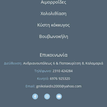
Αιμορροΐδες
Χολολιθίαση
Κύστη κόκκυγος
ση
Βουβωνοκήλη
Επικοινωνία
Διεύθυνση:
Ανδριανουπόλεως 6 & Παπακυρίτση 8, Καλαμαριά
Τηλέφωνο:
2310 424284
Κινητό:
6976 925320
ή
Email:
gnikolaidis2000@yahoo.com