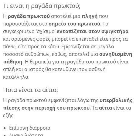
Τι είναι η ραγάδα πρωκτού;
λη
Η
ραγάδα πρωκτού
αποτελεί μια
πληγή
που
παρουσιάζεται στο
σημείο του πρωκτού
. Το
συγκεκριμένο ‘σχίσιμο’
εντοπίζεται στον σφιγκτήρα
και ορισμένες φορές μπορεί να επεκταθεί είτε προς τα
λης
πάνω, είτε προς τα κάτω. Εμφανίζεται σε μεγάλο
ποσοστό ανθρώπων, καθώς, αποτελεί μια
συνηθισμένη
πάθηση
. Η θεραπεία για τη ραγάδα του πρωκτού είναι
απλή και ο ιατρός θα κατευθύνει τον ασθενή
κατάλληλα.
Ποια είναι τα αίτια;
Η ραγάδα πρωκτού εμφανίζεται λόγω της
υπερβολικής
πίεσης στην περιοχή του πρωκτού
. Τα
αίτια
είναι τα
εξής:
Επίμονη διάρροια
Δυσκοιλιότητα