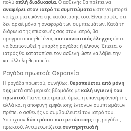
πολύ
απλή διαδικασία
. Ο ασθενής θα πρέπει να
αναφέρει στον ιατρό τα συμπτώματα
ώστε να μπορεί
να έχει μια εικόνα της κατάστασης του. Είναι σαφές, ότι
δεν αρκεί μόνο η αναφορά των συμπτωμάτων. Κατά τη
διάρκεια της επίσκεψής σας στον ιατρό, θα
πραγματοποιηθεί ένας
απεικονιστικός έλεγχος
ώστε
να διαπιστωθεί η ύπαρξη ραγάδας ή έλκους. Έπειτα, ο
ιατρός θα κατατοπίσει τον ασθενή ώστε να λάβει την
κατάλληλη θεραπεία.
Ραγάδα πρωκτού: Θεραπεία
Η ραγάδα πρωκτού, συνήθως,
θεραπεύεται από μόνη
της
μετά από μερικές βδομάδες με
καλή υγιεινή του
πρωκτού
. Για να αποτραπεί, όμως, η επανεμφάνισή της
η
αλλά και η αποφυγή εμφάνισης έντονων συμπτωμάτων
πρέπει ο ασθενής να συμβουλευτεί τον ιατρό του.
Υπάρχουν
δύο τρόποι αντιμετώπισης
της ραγάδας
πρωκτού. Αντιμετωπίζεται
συντηρητικά ή