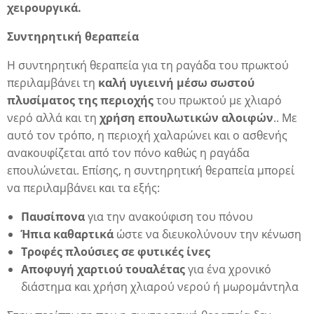
χειρουργικά.
Συντηρητική θεραπεία
δα
Η συντηρητική θεραπεία για τη ραγάδα του πρωκτού
περιλαμβάνει τη
καλή υγιεινή μέσω σωστού
πλυσίματος της περιοχής
του πρωκτού με χλιαρό
νερό αλλά και τη
χρήση επουλωτικών αλοιφών
.. Με
αυτό τον τρόπο, η περιοχή χαλαρώνει και ο ασθενής
ανακουφίζεται από τον πόνο καθώς η ραγάδα
επουλώνεται. Επίσης, η συντηρητική θεραπεία μπορεί
να περιλαμβάνει και τα εξής:
Παυσίπονα
για την ανακούφιση του πόνου
Ήπια καθαρτικά
ώστε να διευκολύνουν την κένωση
Τροφές πλούσιες σε φυτικές ίνες
Αποφυγή χαρτιού τουαλέτας
για ένα χρονικό
διάστημα και χρήση χλιαρού νερού ή μωρομάντηλα